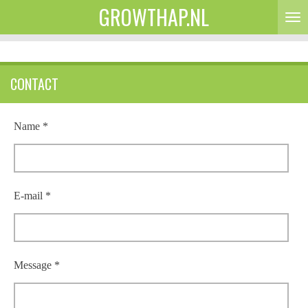
GROWTHAP.NL
Ga
direct
naar
de
CONTACT
hoofdinhoud
Name *
E-mail *
Message *