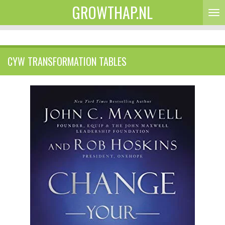
GROWTHAP.NL
Ga
direct
naar
de
CYW TRANSFORMATION TABLES
hoofdinhoud